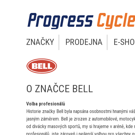
ZNAČKY
PRODEJNA
E-SHO
PROGRESS CYCLE
O ZNAČCE BELL
Volba profesionálů
Historie značky Bell byla napsána osobnostmi hnanými vášní
jasným záměrem. Bell je zrozen z automobilové, motocyklo
od divácky masových sportů, my si hrajeme v aréně, kde ne
profesionálů, jste zároveň i nejlepší volbou pro všechny o