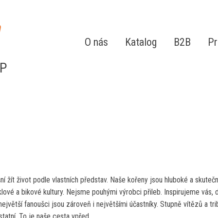
O nás
Katalog
B2B
Pr
P
 žít život podle vlastních představ. Naše kořeny jsou hluboké a skutečné
vé a bikové kultury. Nejsme pouhými výrobci přileb. Inspirujeme vás, dá
jvětší fanoušci jsou zároveň i největšími účastníky. Stupně vítězů a tr
statní. To je naše cesta vpřed.