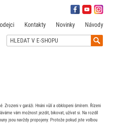
odejci
Kontakty
Novinky
Návody
. Zrozeni v garáži. Hnáni vůlí a obklopeni šmírem. Řízeni
váme vám možnost jezdit, bikovat, užívat si. Na rozdíl
ibuny jsou navždy propojeny. Protože pokud jste volbou